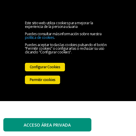
MENU
Inicio
Este sitio web utiliza cookies para mejorar la
experiencia de la persona usuaria
Puedes consultar más información sobre nuestra
El
política de cookies
.
Puedes aceptar todas las cookies pulsando el botón
“Permitir cookies” o configurarlas o rechazar su uso
Colegio
Servicios
clicando "Configurar cookies".
Iniciativas
Configurar Cookies
Colegiales
Sala
Permitir cookies
de
Contacto
prensa