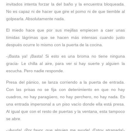
invitados intenta forzar la del baño y la encuentra bloqueada.
No es capaz ni de hacer que gire el pomo ni de que tiemble al
golpearla. Absolutamente nada.
El miedo hace que por sus mejillas empiecen a caer unas
tímidas lágrimas que se hacen más intensas cuando justo
después ocurre lo mismo con la puerta de la cocina.
-¡Basta ya! ¡Basta! Si esto es una broma no tiene ninguna
gracia- Le chilla al aire, para ver si hay suerte y alguien la
escucha. Pero nadie responde.
Presa del pánico, se lanza corriendo a la puerta de entrada.
Con las prisas no se fija con detenimiento en que no hay
cuadros, no hay paragüero, no hay perchero, no hay nada. Es
una entrada impersonal a un piso vacío donde ella está presa.
Al igual que con el resto de puertas y la ventana, esta tampoco
se abre.
-¡Ayuda! ¡Por favor, que alguien me ayude! ¡Estoy atrapada!-