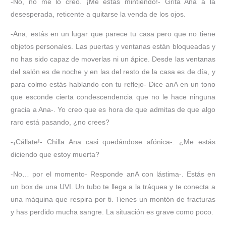
-No, no me lo creo. ¡Me estás mintiendo!- Grita Ana a la
desesperada, reticente a quitarse la venda de los ojos.
-Ana, estás en un lugar que parece tu casa pero que no tiene
objetos personales. Las puertas y ventanas están bloqueadas y
no has sido capaz de moverlas ni un ápice. Desde las ventanas
del salón es de noche y en las del resto de la casa es de día, y
para colmo estás hablando con tu reflejo- Dice anA en un tono
que esconde cierta condescendencia que no le hace ninguna
gracia a Ana-. Yo creo que es hora de que admitas de que algo
raro está pasando, ¿no crees?
-¡Cállate!- Chilla Ana casi quedándose afónica-. ¿Me estás
diciendo que estoy muerta?
-No… por el momento- Responde anA con lástima-. Estás en
un box de una UVI. Un tubo te llega a la tráquea y te conecta a
una máquina que respira por ti. Tienes un montón de fracturas
y has perdido mucha sangre. La situación es grave como poco.