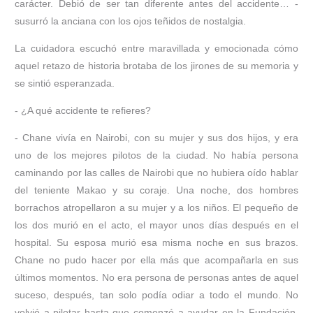
carácter. Debió de ser tan diferente antes del accidente… -
susurró la anciana con los ojos teñidos de nostalgia.
La cuidadora escuchó entre maravillada y emocionada cómo
aquel retazo de historia brotaba de los jirones de su memoria y
se sintió esperanzada.
- ¿A qué accidente te refieres?
- Chane vivía en Nairobi, con su mujer y sus dos hijos, y era
uno de los mejores pilotos de la ciudad. No había persona
caminando por las calles de Nairobi que no hubiera oído hablar
del teniente Makao y su coraje. Una noche, dos hombres
borrachos atropellaron a su mujer y a los niños. El pequeño de
los dos murió en el acto, el mayor unos días después en el
hospital. Su esposa murió esa misma noche en sus brazos.
Chane no pudo hacer por ella más que acompañarla en sus
últimos momentos. No era persona de personas antes de aquel
suceso, después, tan solo podía odiar a todo el mundo. No
volvió a pilotar hasta que comenzó a ayudar en la Fundación.