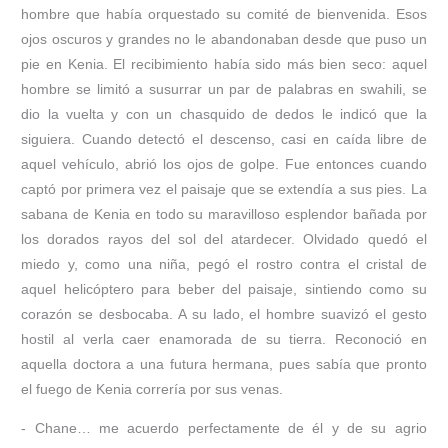
hombre que había orquestado su comité de bienvenida. Esos
ojos oscuros y grandes no le abandonaban desde que puso un
pie en Kenia. El recibimiento había sido más bien seco: aquel
hombre se limitó a susurrar un par de palabras en swahili, se
dio la vuelta y con un chasquido de dedos le indicó que la
siguiera. Cuando detectó el descenso, casi en caída libre de
aquel vehículo, abrió los ojos de golpe. Fue entonces cuando
captó por primera vez el paisaje que se extendía a sus pies. La
sabana de Kenia en todo su maravilloso esplendor bañada por
los dorados rayos del sol del atardecer. Olvidado quedó el
miedo y, como una niña, pegó el rostro contra el cristal de
aquel helicóptero para beber del paisaje, sintiendo como su
corazón se desbocaba. A su lado, el hombre suavizó el gesto
hostil al verla caer enamorada de su tierra. Reconoció en
aquella doctora a una futura hermana, pues sabía que pronto
el fuego de Kenia correría por sus venas.
- Chane… me acuerdo perfectamente de él y de su agrio