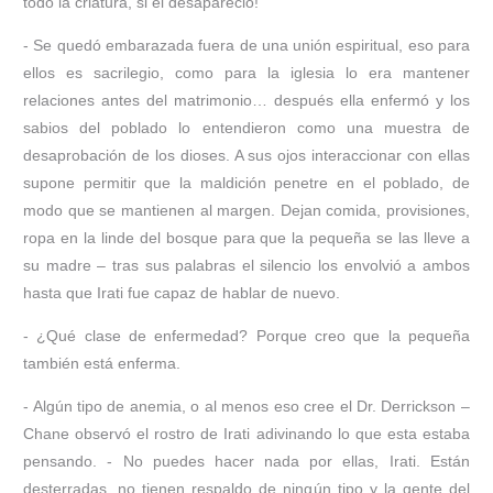
todo la criatura, si él desapareció!
- Se quedó embarazada fuera de una unión espiritual, eso para
ellos es sacrilegio, como para la iglesia lo era mantener
relaciones antes del matrimonio… después ella enfermó y los
sabios del poblado lo entendieron como una muestra de
desaprobación de los dioses. A sus ojos interaccionar con ellas
supone permitir que la maldición penetre en el poblado, de
modo que se mantienen al margen. Dejan comida, provisiones,
ropa en la linde del bosque para que la pequeña se las lleve a
su madre – tras sus palabras el silencio los envolvió a ambos
hasta que Irati fue capaz de hablar de nuevo.
- ¿Qué clase de enfermedad? Porque creo que la pequeña
también está enferma.
- Algún tipo de anemia, o al menos eso cree el Dr. Derrickson –
Chane observó el rostro de Irati adivinando lo que esta estaba
pensando. - No puedes hacer nada por ellas, Irati. Están
desterradas, no tienen respaldo de ningún tipo y la gente del