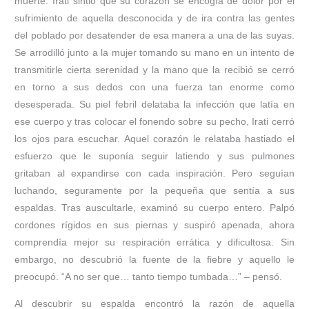
muerte. Irati sintió que su corazón se encogía de dolor por el
sufrimiento de aquella desconocida y de ira contra las gentes
del poblado por desatender de esa manera a una de las suyas.
Se arrodilló junto a la mujer tomando su mano en un intento de
transmitirle cierta serenidad y la mano que la recibió se cerró
en torno a sus dedos con una fuerza tan enorme como
desesperada. Su piel febril delataba la infección que latía en
ese cuerpo y tras colocar el fonendo sobre su pecho, Irati cerró
los ojos para escuchar. Aquel corazón le relataba hastiado el
esfuerzo que le suponía seguir latiendo y sus pulmones
gritaban al expandirse con cada inspiración. Pero seguían
luchando, seguramente por la pequeña que sentía a sus
espaldas. Tras auscultarle, examinó su cuerpo entero. Palpó
cordones rígidos en sus piernas y suspiró apenada, ahora
comprendía mejor su respiración errática y dificultosa. Sin
embargo, no descubrió la fuente de la fiebre y aquello le
preocupó. “A no ser que… tanto tiempo tumbada…” – pensó.
Al descubrir su espalda encontró la razón de aquella