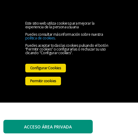
MENU
Inicio
Este sitio web utiliza cookies para mejorar la
experiencia de la persona usuaria
Puedes consultar más información sobre nuestra
El
política de cookies
.
Puedes aceptar todas las cookies pulsando el botón
“Permitir cookies” o configurarlas o rechazar su uso
Colegio
Servicios
clicando "Configurar cookies".
Iniciativas
Configurar Cookies
Colegiales
Sala
Permitir cookies
de
Contacto
prensa