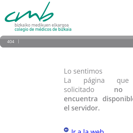
404
Lo sentimos
La página qu
solicitado
no
encuentra disponib
el servidor.
Ir a la web