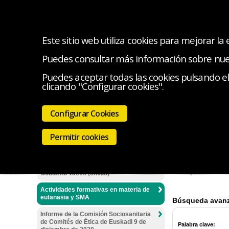
Este sitio web utiliza cookies para mejorar la
Puedes consultar más información sobre nu
INICIO
EL COLEGIO
SERVICIOS
INICIATIV
Puedes aceptar todas las cookies pulsando el 
clicando "Configurar cookies".
Estás en:
Inici
Información sobre la Ley Orgánica
3/2021 de 24 de marzo de regulación de
eutanasia y SMA
Configurar Cookies
la eutanasia
Actividade
Manual de buenas prácticas en
Permitir cookies
eutanasia
Registro de objeción de conciencia a la
En este espacio en
prestación de la ayuda para morir del
de regulación de l
Gobierno Vasco (oficial)
Actividades formativas en materia de
eutanasia y SMA
Informe de la Comisión Sociosanitaria
de Comités de Ética de Euskadi 9 de
Palabra clave: