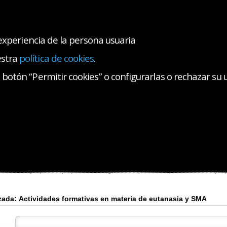
 experiencia de la persona usuaria
estra
política de cookies
.
AS COLEGIALES
SALA DE PRENSA
CONTACTO
botón “Permitir cookies” o configurarlas o rechazar su 
ativas Colegiales
Información sobre la Ley Orgánica 3/2021 de 24 de marzo de regu
s formativas en materia de eutanasia y S
contrarás todas las actividades formativas organizadas por el Colegio de Médicos
a eutanasia y aquellas que, no siendo organizadas por el CMB, consideremos que pu
Búsqueda avanzada: Actividades formativas en materia de eutanasia y SMA