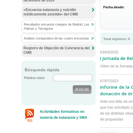
diciembre de 2020
Fecha desde:
«Encuesta eutanasia y suicidio
médicamente asistido» del CMB
Resultados encuesta colegios de Madrid, Las
Palmas y Tarragona
Análisis comparativo de las cuatro encuestas
Total
registros
:
4
Registro de Objeción de Conciencia del
03/04/2025
CMB
I Jornada de Re
Vídeo de la Jornada
Búsqueda rápida
Palabra clave
07/07/2023
Informe de la 
donación de ór
Ante una falta de u
que han solicitado y
Actividades formativas en
de las distintas sit
materia de eutanasia y SMA
de propuestas