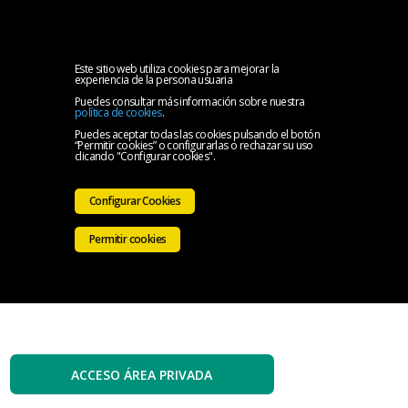
MENU
Inicio
Este sitio web utiliza cookies para mejorar la
experiencia de la persona usuaria
Puedes consultar más información sobre nuestra
El
política de cookies
.
Puedes aceptar todas las cookies pulsando el botón
“Permitir cookies” o configurarlas o rechazar su uso
Colegio
Servicios
clicando "Configurar cookies".
Iniciativas
Configurar Cookies
Colegiales
Sala
Permitir cookies
de
Contacto
prensa