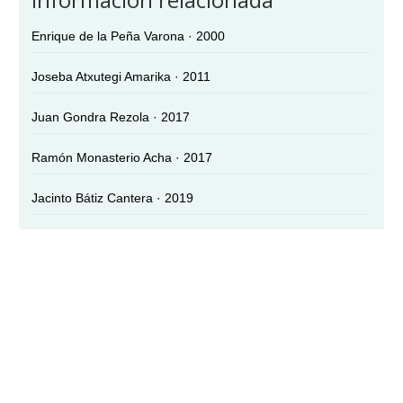
Enrique de la Peña Varona · 2000
Joseba Atxutegi Amarika · 2011
Juan Gondra Rezola · 2017
Ramón Monasterio Acha · 2017
Jacinto Bátiz Cantera · 2019
Luis Zubero · 2025
COLEGIO DE MÉDICOS DE BIZKAIA ·
BIZKAIKO MEDIKUEN ELKARGOA
Lersundi, 9 - 1ª Planta - 48009 Bilbao · 94 435 47 00 ·