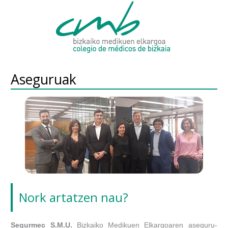
Aseguruak
Nork artatzen nau?
Segurmec S.M.U.
Bizkaiko Medikuen Elkargoaren aseguru-