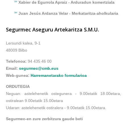
Xabier de Egurrola Apraiz - Arduradun komertziala
Juan Jesús Ardanza Velar - Merkataritza-aholkularia
Segurmec Aseguru Artekaritza S.M.U.
Lersundi kalea, 9-1
48009 Bilbo
Telefonoa:
94 435 46 00
Email:
segurmec@cmb.eus
Web-gunea:
Harremanetarako formularioa
ORDUTEGIA
Neguan: astelehenetik ostegunera - 9.00etatik 18.00etara,
ostiralean 9.00etatik 15.00etara
Udaran: astelehenetik ostiralera - 9.00etatik 15.00etara.
Segurmec-en zure zerbitzura gaude beti