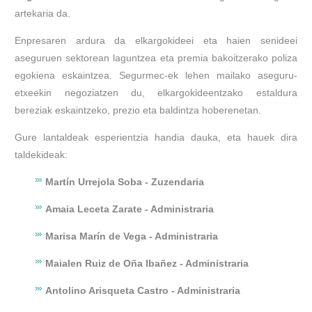
artekaria da.
Enpresaren ardura da elkargokideei eta haien senideei
aseguruen sektorean laguntzea eta premia bakoitzerako poliza
egokiena eskaintzea. Segurmec-ek lehen mailako aseguru-
etxeekin negoziatzen du, elkargokideentzako estaldura
bereziak eskaintzeko, prezio eta baldintza hoberenetan.
Gure lantaldeak esperientzia handia dauka, eta hauek dira
taldekideak:
Martín Urrejola Soba - Zuzendaria
Amaia Leceta Zarate - Administraria
Marisa Marín de Vega - Administraria
Maialen Ruiz de Oña Ibañez - Administraria
Antolino Arisqueta Castro - Administraria