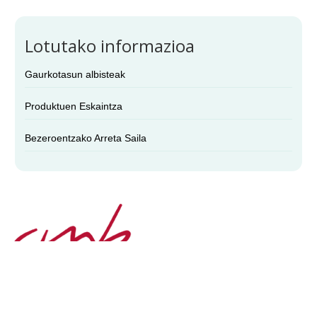
Lotutako informazioa
Gaurkotasun albisteak
Produktuen Eskaintza
Bezeroentzako Arreta Saila