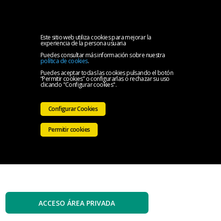
MENU
Inicio
Este sitio web utiliza cookies para mejorar la
experiencia de la persona usuaria
Puedes consultar más información sobre nuestra
El
política de cookies
.
Puedes aceptar todas las cookies pulsando el botón
“Permitir cookies” o configurarlas o rechazar su uso
Colegio
Servicios
clicando "Configurar cookies".
Iniciativas
Configurar Cookies
Colegiales
Sala
Permitir cookies
de
Contacto
prensa