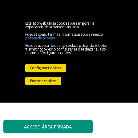
MENU
Inicio
Este sitio web utiliza cookies para mejorar la
experiencia de la persona usuaria
Puedes consultar más información sobre nuestra
El
política de cookies
.
Puedes aceptar todas las cookies pulsando el botón
“Permitir cookies” o configurarlas o rechazar su uso
Colegio
Servicios
clicando "Configurar cookies".
Iniciativas
Configurar Cookies
Colegiales
Sala
Permitir cookies
de
Contacto
prensa