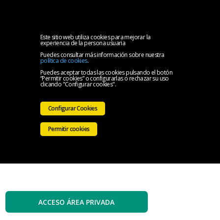
MENU
Inicio
Este sitio web utiliza cookies para mejorar la
experiencia de la persona usuaria
Puedes consultar más información sobre nuestra
El
política de cookies
.
Puedes aceptar todas las cookies pulsando el botón
“Permitir cookies” o configurarlas o rechazar su uso
Colegio
Servicios
clicando "Configurar cookies".
Iniciativas
Configurar Cookies
Colegiales
Sala
Permitir cookies
de
Contacto
prensa