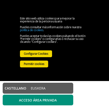
MENU
Inicio
Este sitio web utiliza cookies para mejorar la
experiencia de la persona usuaria
Puedes consultar más información sobre nuestra
El
política de cookies
.
Puedes aceptar todas las cookies pulsando el botón
“Permitir cookies” o configurarlas o rechazar su uso
Colegio
Servicios
clicando "Configurar cookies".
Iniciativas
Configurar Cookies
Colegiales
Sala
Permitir cookies
de
Contacto
prensa