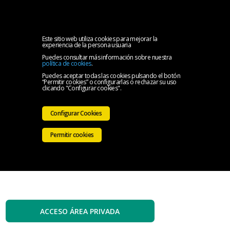
MENU
Inicio
Este sitio web utiliza cookies para mejorar la
experiencia de la persona usuaria
Puedes consultar más información sobre nuestra
El
política de cookies
.
Puedes aceptar todas las cookies pulsando el botón
“Permitir cookies” o configurarlas o rechazar su uso
Colegio
Servicios
clicando "Configurar cookies".
Iniciativas
Configurar Cookies
Colegiales
Sala
Permitir cookies
de
Contacto
prensa