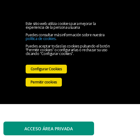
MENU
Inicio
Este sitio web utiliza cookies para mejorar la
experiencia de la persona usuaria
Puedes consultar más información sobre nuestra
El
política de cookies
.
Puedes aceptar todas las cookies pulsando el botón
“Permitir cookies” o configurarlas o rechazar su uso
Colegio
Servicios
clicando "Configurar cookies".
Iniciativas
Configurar Cookies
Colegiales
Sala
Permitir cookies
de
Contacto
prensa