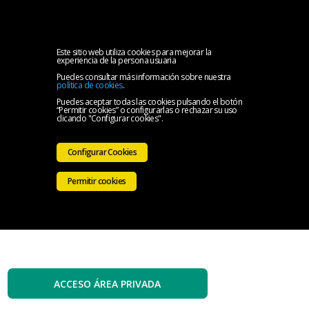
MENU
Inicio
Este sitio web utiliza cookies para mejorar la
experiencia de la persona usuaria
Puedes consultar más información sobre nuestra
El
política de cookies
.
Puedes aceptar todas las cookies pulsando el botón
“Permitir cookies” o configurarlas o rechazar su uso
Colegio
Servicios
clicando "Configurar cookies".
Iniciativas
Configurar Cookies
Colegiales
Sala
Permitir cookies
de
Contacto
prensa