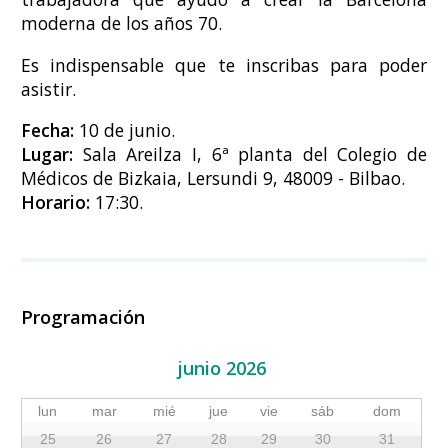
moderna de los años 70.
Es indispensable que te inscribas para poder
asistir.
Fecha:
10 de junio.
Lugar:
Sala Areilza I, 6ª planta del Colegio de
Médicos de Bizkaia, Lersundi 9, 48009 - Bilbao.
Horario:
17:30.
Programación
junio 2026
lun
mar
mié
jue
vie
sáb
dom
25
26
27
28
29
30
31