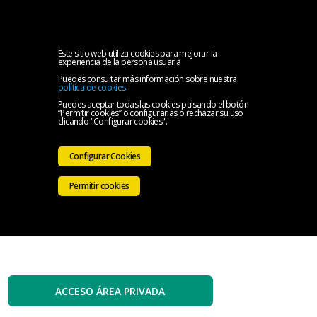
MENU
Inicio
Este sitio web utiliza cookies para mejorar la
experiencia de la persona usuaria
Puedes consultar más información sobre nuestra
El
política de cookies
.
Puedes aceptar todas las cookies pulsando el botón
“Permitir cookies” o configurarlas o rechazar su uso
Colegio
Servicios
clicando "Configurar cookies".
Iniciativas
Configurar Cookies
Colegiales
Sala
Permitir cookies
de
Contacto
prensa