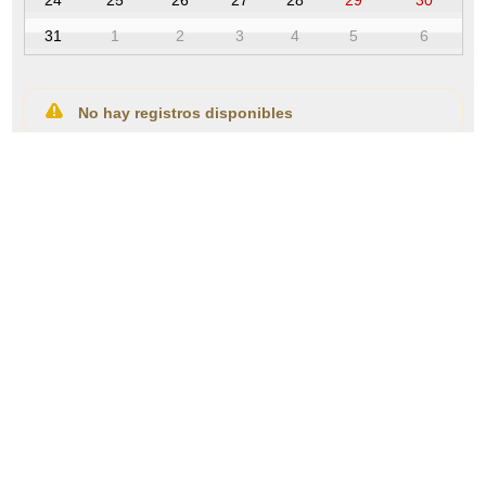
24
25
26
27
28
29
30
31
1
2
3
4
5
6
No hay registros disponibles
Ver más
COLEGIO DE MÉDICOS DE BIZKAIA ·
BIZKAIKO MEDIKUEN ELKARGOA
Lersundi, 9 - 1ª Planta - 48009 Bilbao · 94 435 47 00 ·
colegio@cmb.eus
buscador
mapa web
accesibilidad
aviso legal
política de cookies
acceso área privada