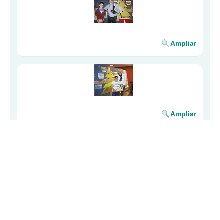
COLEGIO DE MÉDICOS DE BIZKAIA ·
BIZKAIKO MEDIKUEN ELKARGOA
Lersundi, 9 - 1ª Planta - 48009 Bilbao · 94 435 47 00 ·
colegio@cmb.eus