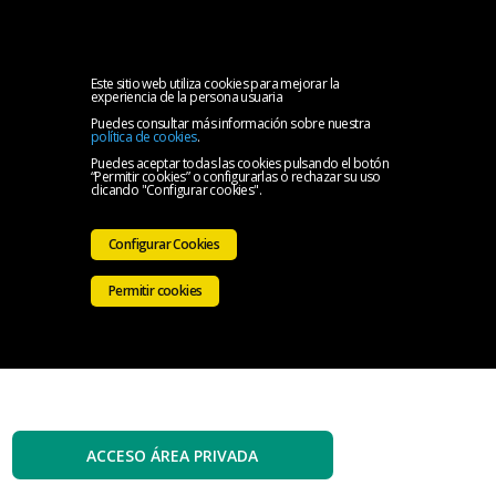
MENU
Inicio
Este sitio web utiliza cookies para mejorar la
experiencia de la persona usuaria
Puedes consultar más información sobre nuestra
El
política de cookies
.
Puedes aceptar todas las cookies pulsando el botón
“Permitir cookies” o configurarlas o rechazar su uso
Colegio
Servicios
clicando "Configurar cookies".
Iniciativas
Configurar Cookies
Colegiales
Sala
Permitir cookies
de
Contacto
prensa