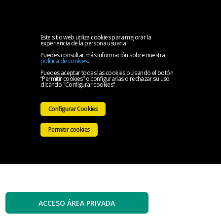
MENU
Inicio
Este sitio web utiliza cookies para mejorar la
experiencia de la persona usuaria
Puedes consultar más información sobre nuestra
El
política de cookies
.
Puedes aceptar todas las cookies pulsando el botón
“Permitir cookies” o configurarlas o rechazar su uso
Colegio
Servicios
clicando "Configurar cookies".
Iniciativas
Configurar Cookies
Colegiales
Sala
Permitir cookies
de
Contacto
prensa