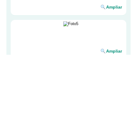
COLEGIO DE MÉDICOS DE BIZKAIA ·
BIZKAIKO MEDIKUEN ELKARGOA
Lersundi, 9 - 1ª Planta - 48009 Bilbao · 94 435 47 00 ·
colegio@cmb.eus
buscador
mapa web
accesibilidad
aviso legal
política de cookies
acceso área privada