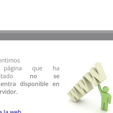
entimos
 página que ha
icitado
no se
entra disponible en
rvidor.
 a la web