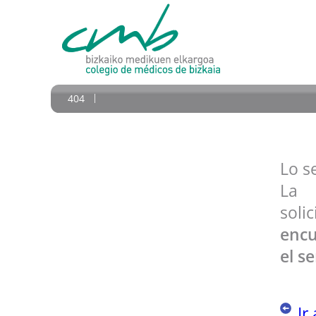
404
Lo s
La
sol
encu
el se
Ir