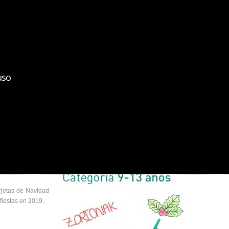
bizkaiko medikuen elkargoa
colegio de médicos de bizkaia
uso
ncurso Infantil de Tarjetas de Navidad · 2019
Navidad · 2019
rjetas de Navidad
 fiestas en 2019.