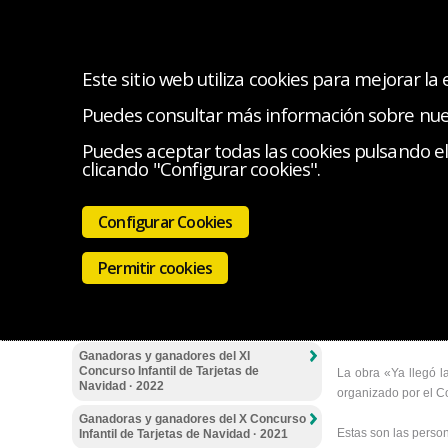
Este sitio web utiliza cookies para mejorar la
Puedes consultar más información sobre nu
INICIO
EL COLEGIO
SERVICIOS
INICIATIV
Puedes aceptar todas las cookies pulsando el 
clicando "Configurar cookies".
Estás en:
Inici
Bases del XIV Concurso Infantil de
Tarjetas de Navidad 2025
Configurar Cookies
Ganadoras 
Ganadoras del XIII Concurso Infantil de
Tarjetas de Navidad del CMB · 2024
Permitir cookies
«Ya llegó la N
Ganadoras y ganador del XII Concurso
Infantil de Tarjetas de Navidad del CMB
· 2023
La autora es Lucía 
Ganadoras y ganadores del XI
Concurso Infantil de Tarjetas de
La obra «Ya llegó l
Navidad · 2022
organizado por el Co
Ganadoras y ganadores del X Concurso
Estas son las person
Infantil de Tarjetas de Navidad · 2021