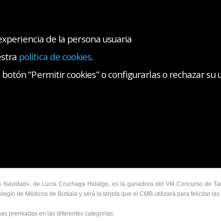
 experiencia de la persona usuaria
estra
política de cookies
.
AS COLEGIALES
SALA DE PRENSA
CONTACTO
botón “Permitir cookies” o configurarlas o rechazar su 
ativas Colegiales
Concurso Infantil de Tarjetas de Navidad
Ganadoras del VIII Co
del VIII Concurso Infantil de Tarjetas de 
avidad» gana el VIII Concurso de Tarjetas de Navidad
Cruchaga Hidalgo, de 9 años
a Navidad», de Lucía Cruchaga Hidalgo, es la ganadora del VIII Concurso de Ta
legio de Médicos de Bizkaia y será la tarjeta que el CMB utilizará para felicitar las
as premiadas en las diferentes categorías: