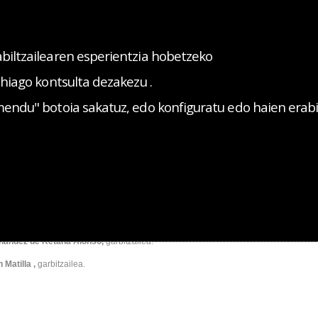
biltzailearen esperientzia hobetzeko
gehiago kontsulta dezakezu
.
RGOKO EKINTZAK
PRENTSA-ARETOA
HARREMANETARAKO
mendu" botoia sakatuz, edo konfiguratu edo haien erabi
Elkargoa
Gure taldea
Garbitzaileak
eak
duratzen da Bizkaiko Medikuen Elkargoko instalazioak txukun edukitzeaz.
-taldeko langileak:
nandez de Retana Alonso,
garbitzailea.
 Matilla ,
garbitzailea.