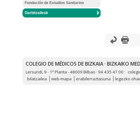
Fundación de Estudios Sanitarios
Garbitzaileak
COLEGIO DE MÉDICOS DE BIZKAIA · BIZKAIKO M
Lersundi, 9 - 1ª Planta - 48009 Bilbao · 94 435 47 00 ·
coleg
bilatzailea
web-mapa
erabilerraztasuna
legezko oha