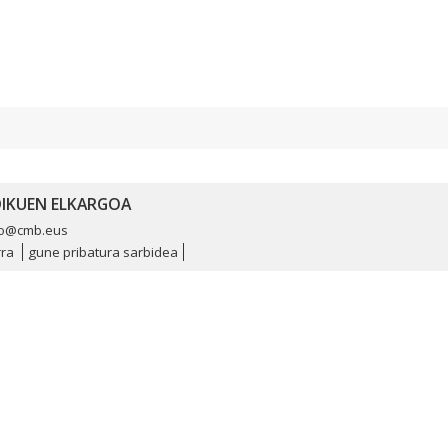
EDIKUEN ELKARGOA
io@cmb.eus
rra
gune pribatura sarbidea