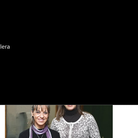
bizkaiko medikuen elkargoa
colegio de médicos de bizkaia
lera