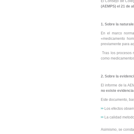
El Consejo de Coleg
(AEMPS) el 21 de ab
1. Sobre la natura
En el marco normat
«medicamento homeo
previamente para aqu
Tras los procesos 
como medicamentos 
2. Sobre la evidenci
El informe de la AE
no existe evidencia 
Este documento, bas
Los efectos obser
La calidad metodo
Asimismo, se const