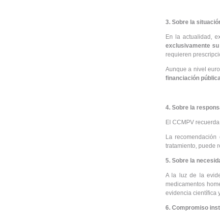
3. Sobre la situaci
En la actualidad, 
exclusivamente su 
requieren prescripc
Aunque a nivel euro
financiación públic
4. Sobre la respons
El CCMPV recuerda qu
La recomendación 
tratamiento, puede r
5. Sobre la necesid
A la luz de la evid
medicamentos homeo
evidencia científica
6. Compromiso inst