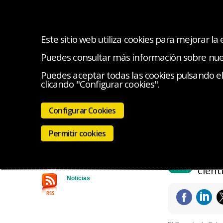
Este sitio web utiliza cookies para mejorar la
Puedes consultar más información sobre nu
INICIO
EL COLEGIO
SERVICIOS
INICIATIV
Puedes aceptar todas las cookies pulsando el 
clicando "Configurar cookies".
Estás en:
Sala
Búsqueda rápida
regulatorio de la 
Configurar Cookies
Palabra clave
Histórico 
Permitir cookies
12
Comun
may
2026
cient
Noticias