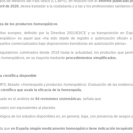
ios de Médicos del País Vasco (CCMPV), en relación con el
informe publicado p
ril de 2026
, desea trasladar a la ciudadanía y a las y los profesionales sanitarios
leza de los productos homeopáticos
ivo europeo, definido por la Directiva 2001/83/CE y su transposición en E
pático» es aquel que «ha sido objeto de registro o autorización oficial» 
ellos comercializados bajo disposiciones transitorias sin autorización plena».
regulatorios culminados desde 2018 hasta la actualidad, los productos que pe
homeopáticos, en su mayoría mediante
procedimientos simplificados.
a científica disponible
MPS, titulado
«Homeopatía y productos homeopáticos: Evaluación de las evidencia
científica que avale la eficacia de la homeopatía.
ado en el análisis de
64 revisiones sistemáticas
, señala que:
vados son equivalentes al placebo.
lógica de los estudios disponibles es, en general, baja, con presencia de sesgos 
ata que
en España ningún medicamento homeopático tiene indicación terapéutic