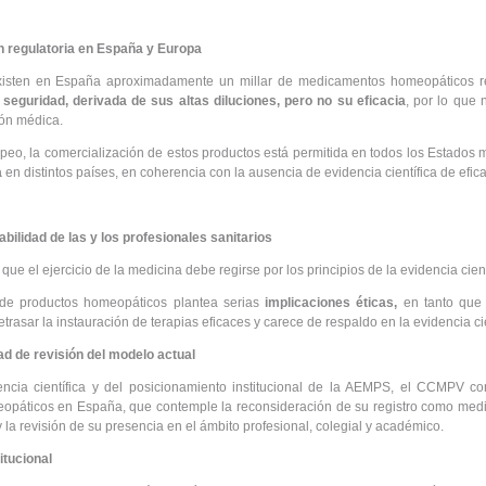
ón regulatoria en España y Europa
existen en España aproximadamente un millar de medicamentos homeopáticos r
seguridad, derivada de sus altas diluciones, pero no su eficacia
, por lo que 
ión médica.
peo, la comercialización de estos productos está permitida en todos los Estados
a
en distintos países, en coherencia con la ausencia de evidencia científica de efica
abilidad de las y los profesionales sanitarios
e el ejercicio de la medicina debe regirse por los principios de la evidencia científ
de productos homeopáticos plantea serias
implicaciones éticas,
en tanto que p
etrasar la instauración de terapias eficaces y carece de respaldo en la evidencia cie
ad de revisión del modelo actual
encia científica y del posicionamiento institucional de la AEMPS, el CCMPV co
páticos en España, que contemple la reconsideración de su registro como medi
 y la revisión de su presencia en el ámbito profesional, colegial y académico.
itucional