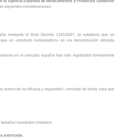
or la Agencia Española de Medicamentos y Productos Sanitarios
 las siguientes consideraciones:
spaña mediante el Real Decreto 1345/2007, se establece que un
y que un «producto homeopático» es «la denominación utilizada
rmanecen en el mercado español han sido registrados formalmente
s acerca de su eficacia y seguridad»
, concluye de forma clara que
y tamaños muestrales limitados.
a autorizada.