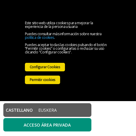
MENU
Inicio
Este sitio web utiliza cookies para mejorar la
experiencia de la persona usuaria
Puedes consultar más información sobre nuestra
El
política de cookies
.
Puedes aceptar todas las cookies pulsando el botón
“Permitir cookies” o configurarlas o rechazar su uso
Colegio
Servicios
clicando "Configurar cookies".
Iniciativas
Configurar Cookies
Colegiales
Sala
Permitir cookies
de
Contacto
prensa