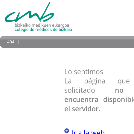
404
Lo sentimos
La página qu
solicitado
no
encuentra disponib
el servidor.
Ir a la web