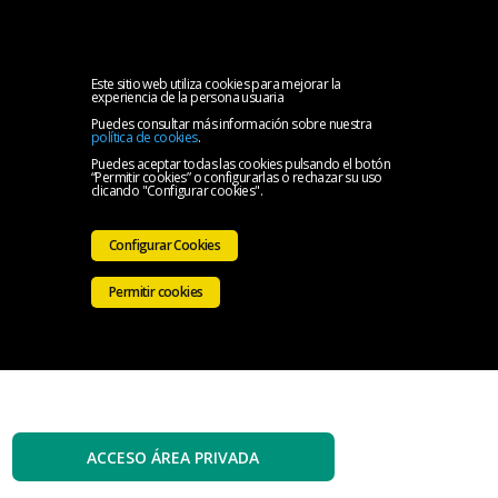
MENU
Inicio
Este sitio web utiliza cookies para mejorar la
experiencia de la persona usuaria
Puedes consultar más información sobre nuestra
El
política de cookies
.
Puedes aceptar todas las cookies pulsando el botón
“Permitir cookies” o configurarlas o rechazar su uso
Colegio
Servicios
clicando "Configurar cookies".
Iniciativas
Configurar Cookies
Colegiales
Sala
Permitir cookies
de
Contacto
prensa