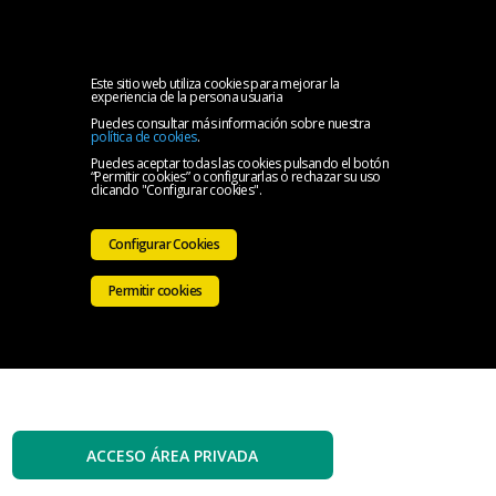
MENU
Inicio
Este sitio web utiliza cookies para mejorar la
experiencia de la persona usuaria
Puedes consultar más información sobre nuestra
El
política de cookies
.
Puedes aceptar todas las cookies pulsando el botón
“Permitir cookies” o configurarlas o rechazar su uso
Colegio
Servicios
clicando "Configurar cookies".
Iniciativas
Configurar Cookies
Colegiales
Sala
Permitir cookies
de
Contacto
prensa