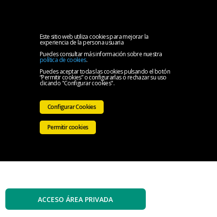
MENU
Inicio
Este sitio web utiliza cookies para mejorar la
experiencia de la persona usuaria
Puedes consultar más información sobre nuestra
El
política de cookies
.
Puedes aceptar todas las cookies pulsando el botón
“Permitir cookies” o configurarlas o rechazar su uso
Colegio
Servicios
clicando "Configurar cookies".
Iniciativas
Configurar Cookies
Colegiales
Sala
Permitir cookies
de
Contacto
prensa