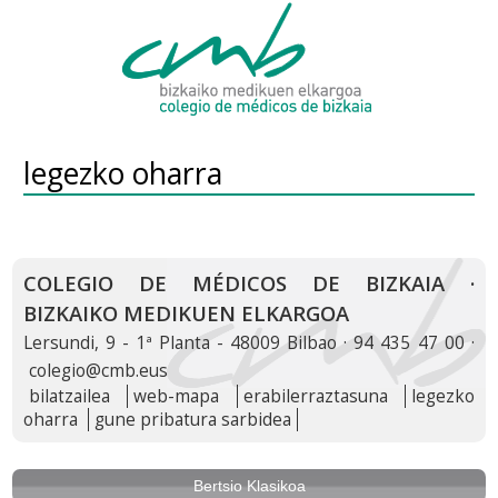
legezko oharra
COLEGIO DE MÉDICOS DE BIZKAIA ·
BIZKAIKO MEDIKUEN ELKARGOA
Lersundi, 9 - 1ª Planta - 48009 Bilbao · 94 435 47 00 ·
colegio@cmb.eus
bilatzailea
web-mapa
erabilerraztasuna
legezko
oharra
gune pribatura sarbidea