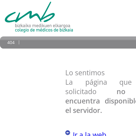
404
Lo sentimos
La página qu
solicitado
no
encuentra disponib
el servidor.
Ir a la web