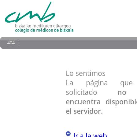
404
Lo sentimos
La página qu
solicitado
no
encuentra disponib
el servidor.
Ir a la web