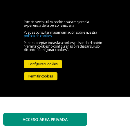
MENU
Inicio
Este sitio web utiliza cookies para mejorar la
experiencia de la persona usuaria
Puedes consultar más información sobre nuestra
El
política de cookies
.
Puedes aceptar todas las cookies pulsando el botón
“Permitir cookies” o configurarlas o rechazar su uso
Colegio
Servicios
clicando "Configurar cookies".
Iniciativas
Configurar Cookies
Colegiales
Sala
Permitir cookies
de
Contacto
prensa