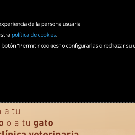
 experiencia de la persona usuaria
estra
política de cookies
.
AS COLEGIALES
SALA DE PRENSA
CONTACTO
botón “Permitir cookies” o configurarlas o rechazar su 
cios
Seguros
Oferta Productos
Mascotas