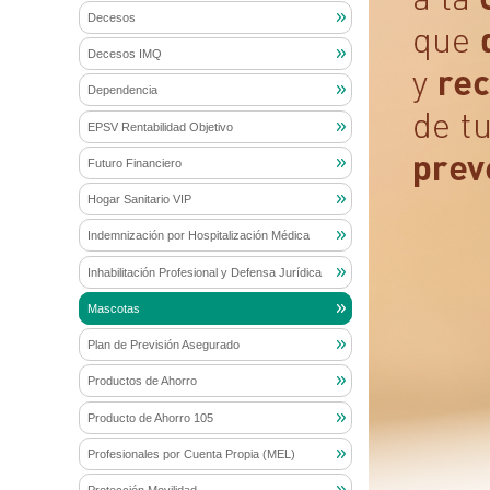
Decesos
Decesos IMQ
Dependencia
EPSV Rentabilidad Objetivo
Futuro Financiero
Hogar Sanitario VIP
Indemnización por Hospitalización Médica
Inhabilitación Profesional y Defensa Jurídica
Mascotas
Plan de Previsión Asegurado
Productos de Ahorro
Producto de Ahorro 105
Profesionales por Cuenta Propia (MEL)