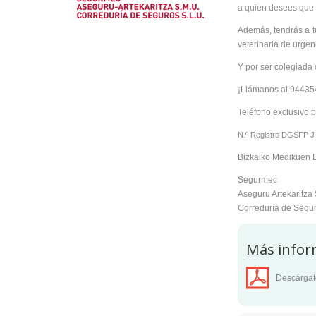
a quien desees que a
Además, tendrás a tu
veterinaria de urgenc
Y por ser colegiada 
¡Llámanos al 94435
Teléfono exclusivo 
N.º Registro DGSFP J-
Bizkaiko Medikuen E
Segurmec
Aseguru Artekaritza
Correduría de Segur
Más infor
Descárgat