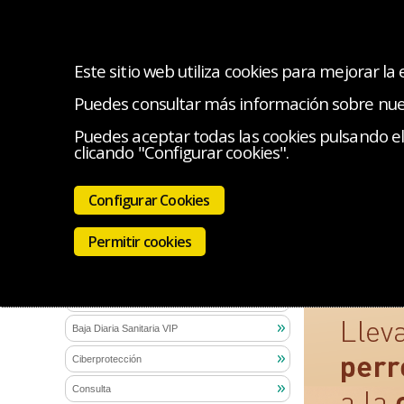
Este sitio web utiliza cookies para mejorar la
Puedes consultar más información sobre nu
INICIO
EL COLEGIO
SERVICIOS
INICIATIV
Puedes aceptar todas las cookies pulsando el 
clicando "Configurar cookies".
Estás en:
Servi
Noticias de actualidad
Configurar Cookies
Mascotas
Oferta Productos
Permitir cookies
Accidentes Médicas y Médicos VIP
Auto, moto y hogar
Autónomas y autónomos
Baja Diaria Sanitaria VIP
Ciberprotección
Consulta