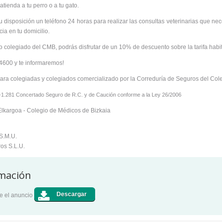
tienda a tu perro o a tu gato.
 disposición un teléfono 24 horas para realizar las consultas veterinarias que nece
ia en tu domicilio.
o colegiado del CMB, podrás disfrutar de un 10% de descuento sobre la tarifa habi
4600 y te informaremos!
para colegiadas y colegiados comercializado por la Correduría de Seguros del Col
1.281 Concertado Seguro de R.C. y de Caución conforme a la Ley 26/2006
lkargoa - Colegio de Médicos de Bizkaia
 S.M.U.
os S.L.U.
mación
e el anuncio