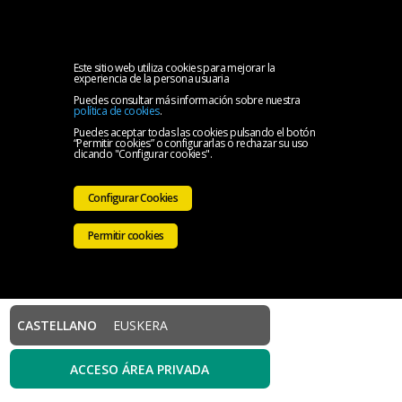
MENU
Inicio
Este sitio web utiliza cookies para mejorar la
experiencia de la persona usuaria
Puedes consultar más información sobre nuestra
El
política de cookies
.
Puedes aceptar todas las cookies pulsando el botón
“Permitir cookies” o configurarlas o rechazar su uso
Colegio
Servicios
clicando "Configurar cookies".
Iniciativas
Configurar Cookies
Colegiales
Sala
Permitir cookies
de
Contacto
prensa