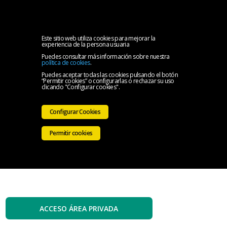
MENU
Inicio
Este sitio web utiliza cookies para mejorar la
experiencia de la persona usuaria
Puedes consultar más información sobre nuestra
El
política de cookies
.
Puedes aceptar todas las cookies pulsando el botón
“Permitir cookies” o configurarlas o rechazar su uso
Colegio
Servicios
clicando "Configurar cookies".
Iniciativas
Configurar Cookies
Colegiales
Sala
Permitir cookies
de
Contacto
prensa