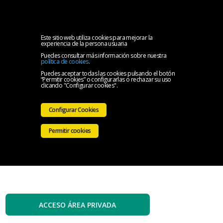
MENU
Inicio
Este sitio web utiliza cookies para mejorar la
experiencia de la persona usuaria
Puedes consultar más información sobre nuestra
El
política de cookies
.
Puedes aceptar todas las cookies pulsando el botón
“Permitir cookies” o configurarlas o rechazar su uso
Colegio
Servicios
clicando "Configurar cookies".
Iniciativas
Configurar Cookies
Colegiales
Sala
Permitir cookies
de
Contacto
prensa