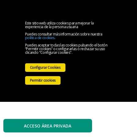
MENU
Inicio
Este sitio web utiliza cookies para mejorar la
experiencia de la persona usuaria
Puedes consultar más información sobre nuestra
El
política de cookies
.
Puedes aceptar todas las cookies pulsando el botón
“Permitir cookies” o configurarlas o rechazar su uso
Colegio
Servicios
clicando "Configurar cookies".
Iniciativas
Configurar Cookies
Colegiales
Sala
Permitir cookies
de
Contacto
prensa