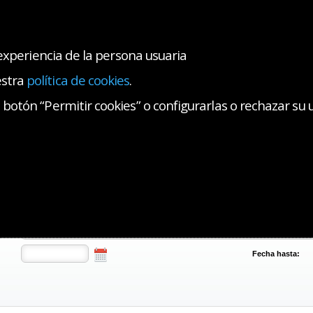
 experiencia de la persona usuaria
estra
política de cookies
.
AS COLEGIALES
SALA DE PRENSA
CONTACTO
botón “Permitir cookies” o configurarlas o rechazar su 
cios
Ventanilla Única Colegiados y Colegiadas
Ocio y Tiempo Libre
Club M
izadas
Búsqueda avanzada: Viajes realizados Club Motero CMB
Fecha hasta: