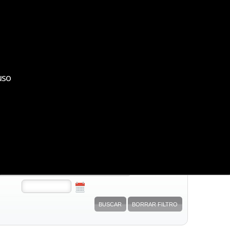
bizkaiko medikuen elkargoa
colegio de médicos de bizkaia
uso
otero CMB
Rutas realizadas