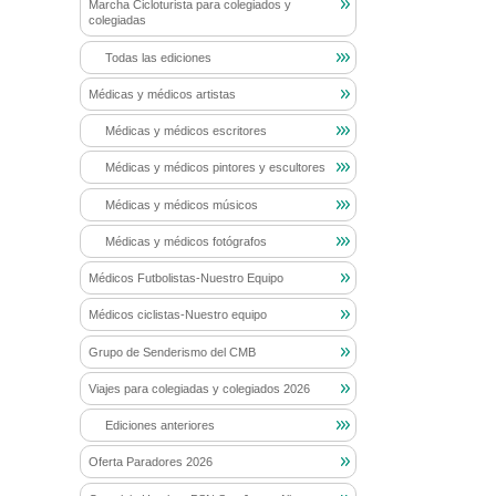
Marcha Cicloturista para colegiados y
colegiadas
Todas las ediciones
Médicas y médicos artistas
Médicas y médicos escritores
Médicas y médicos pintores y escultores
Médicas y médicos músicos
Médicas y médicos fotógrafos
Médicos Futbolistas-Nuestro Equipo
Médicos ciclistas-Nuestro equipo
Grupo de Senderismo del CMB
Viajes para colegiadas y colegiados 2026
Ediciones anteriores
Oferta Paradores 2026