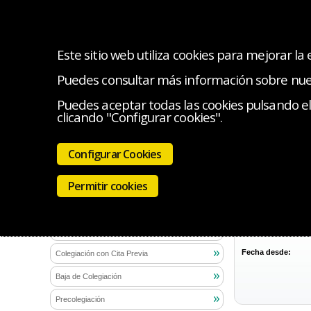
Este sitio web utiliza cookies para mejorar la
Puedes consultar más información sobre nu
INICIO
EL COLEGIO
SERVICIOS
INICIATIV
Puedes aceptar todas las cookies pulsando el 
clicando "Configurar cookies".
Estás en:
Servi
Colegiación
Configurar Cookies
Rutas real
Documentos para Colegiarse
Permitir cookies
Documentos Colegiación Online
Documentos Colegiación con Cita Previa
Palabra clave:
Colegiación Online
Fecha desde:
Colegiación con Cita Previa
Baja de Colegiación
Precolegiación