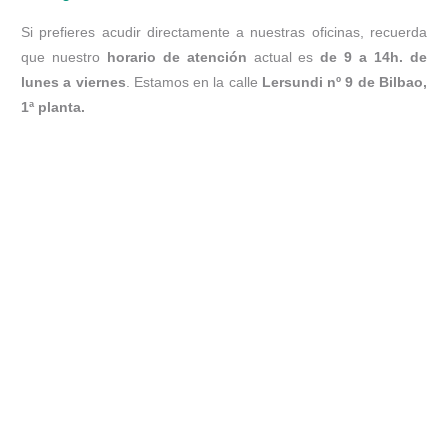
Si prefieres acudir directamente a nuestras oficinas, recuerda
que nuestro
horario de atención
actual es
de 9 a 14h. de
lunes a viernes
. Estamos en la calle
Lersundi nº 9 de Bilbao,
1ª planta.
COLEGIO DE MÉDICOS DE BIZKAIA ·
BIZKAIKO MEDIKUEN ELKARGOA
Lersundi, 9 - 1ª Planta - 48009 Bilbao · 94 435 47 00 ·
colegio@cmb.eus
buscador
mapa web
accesibilidad
aviso legal
política de cookies
acceso área privada