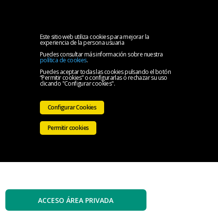
MENU
Inicio
Este sitio web utiliza cookies para mejorar la
experiencia de la persona usuaria
Puedes consultar más información sobre nuestra
El
política de cookies
.
Puedes aceptar todas las cookies pulsando el botón
“Permitir cookies” o configurarlas o rechazar su uso
Colegio
Servicios
clicando "Configurar cookies".
Iniciativas
Configurar Cookies
Colegiales
Sala
Permitir cookies
de
Contacto
prensa