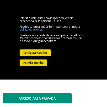
MENU
Inicio
Este sitio web utiliza cookies para mejorar la
experiencia de la persona usuaria
Puedes consultar más información sobre nuestra
El
política de cookies
.
Puedes aceptar todas las cookies pulsando el botón
“Permitir cookies” o configurarlas o rechazar su uso
Colegio
Servicios
clicando "Configurar cookies".
Iniciativas
Configurar Cookies
Colegiales
Sala
Permitir cookies
de
Contacto
prensa