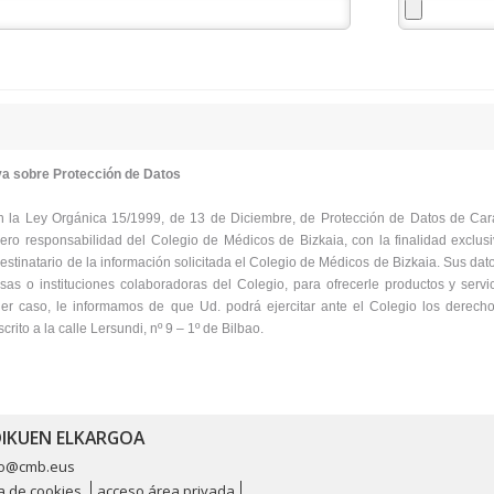
va sobre Protección de Datos
 la Ley Orgánica 15/1999, de 13 de Diciembre, de Protección de Datos de Car
hero responsabilidad del Colegio de Médicos de Bizkaia, con la finalidad exclusi
estinatario de la información solicitada el Colegio de Médicos de Bizkaia. Sus dat
as o instituciones colaboradoras del Colegio, para ofrecerle productos y servi
er caso, le informamos de que Ud. podrá ejercitar ante el Colegio los derechos
rito a la calle Lersundi, nº 9 – 1º de Bilbao.
EDIKUEN ELKARGOA
io@cmb.eus
ca de cookies
acceso área privada