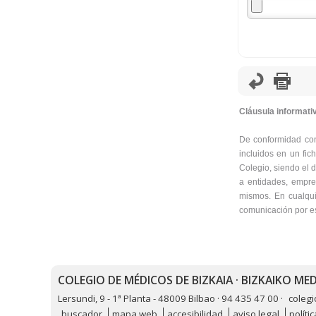
Cláusula informati
De conformidad con
incluidos en un fic
Colegio, siendo el d
a entidades, empres
mismos. En cualqui
comunicación por esc
COLEGIO DE MÉDICOS DE BIZKAIA · BIZKAIKO M
Lersundi, 9 - 1ª Planta - 48009 Bilbao · 94 435 47 00 ·
coleg
buscador
mapa web
accesibilidad
aviso legal
políti