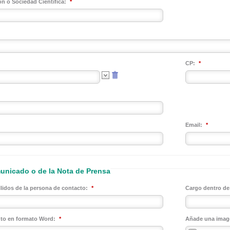
ón o Sociedad Científica:
*
CP:
*
Email:
*
unicado o de la Nota de Prensa
lidos de la persona de contacto:
*
Cargo dentro de 
to en formato Word:
*
Añade una imag