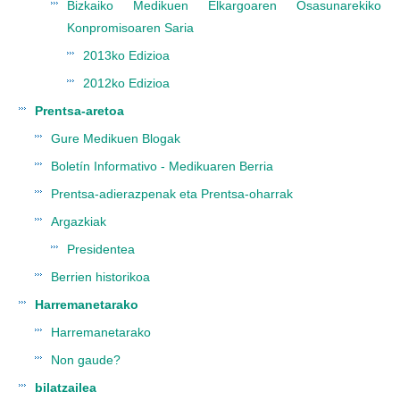
Bizkaiko Medikuen Elkargoaren Osasunarekiko
Konpromisoaren Saria
2013ko Edizioa
2012ko Edizioa
Prentsa-aretoa
Gure Medikuen Blogak
Boletín Informativo - Medikuaren Berria
Prentsa-adierazpenak eta Prentsa-oharrak
Argazkiak
Presidentea
Berrien historikoa
Harremanetarako
Harremanetarako
Non gaude?
bilatzailea