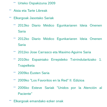
Urteko Ospakizuna 2009
Aisia eta Tarte Libreak
Elkargoak Jasotako Sariak
2013ko Diario Médico Egunkariaren Ideia Onenen
Saria
2012ko Diario Médico Egunkariaren Ideia Onenen
Saria
2011ko Jose Carrasco eta Maximo Aguirre Saria
2010ko Espainiako Errepideko Txirrindularitzako 1.
Txapelketa
2009ko Eusten Saria
2009ko "Los Favoritos en la Red" II. Edizioa
2006ko Esteve Sariak "Unidos por la Atención al
Paciente"
Elkargoak emandako ezker onak