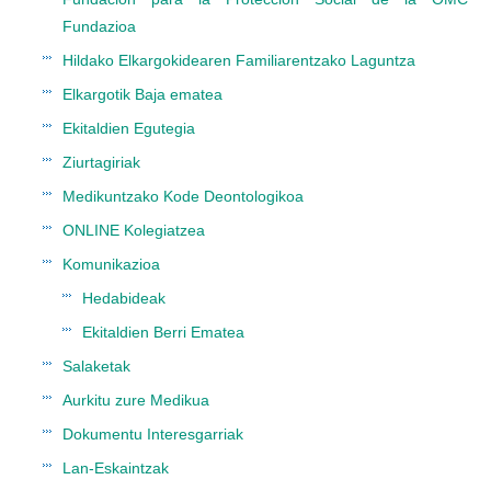
Fundazioa
Hildako Elkargokidearen Familiarentzako Laguntza
Elkargotik Baja ematea
Ekitaldien Egutegia
Ziurtagiriak
Medikuntzako Kode Deontologikoa
ONLINE Kolegiatzea
Komunikazioa
Hedabideak
Ekitaldien Berri Ematea
Salaketak
Aurkitu zure Medikua
Dokumentu Interesgarriak
Lan-Eskaintzak