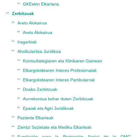
GKEekin Elkarlana
Zerbitzuak
Areto Alokairua
Areto Alokairua
Iragarkiak
Aholkularitza Juridikoa
Kontsultategiaren eta Klinikaren Gainean
Elkargokidearen Interes Profesionalak
Elkargokidearen Interes Partikularrak
Doako Zerbitzuak
Aurrekontua behar duten Zerbitzuak
Epaiak eta Agiri Juridikoak
Paziente Elkarteak
Zientzi Sozietate eta Mediku Elkarteak
Fundación para la Protección Social de la OMC