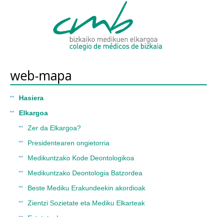
web-mapa
Hasiera
Elkargoa
Zer da Elkargoa?
Presidentearen ongietorria
Medikuntzako Kode Deontologikoa
Medikuntzako Deontologia Batzordea
Beste Mediku Erakundeekin akordioak
Zientzi Sozietate eta Mediku Elkarteak