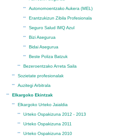
Autonomoentzako Aukera (MEL)
Erantzukizun Zibila Profesionala
Seguro Salud IMQ Azul
Bizi Asegurua
Bidai Asegurua
Beste Poliza Batzuk
Bezeroentzako Arreta Saila
Sozietate profesionalak
Auzitegi Arbitrala
Elkargoko Ekintzak
Elkargoko Urteko Jaialdia
Urteko Ospakizuna 2012 - 2013
Urteko Ospakizuna 2011
Urteko Ospakizuna 2010