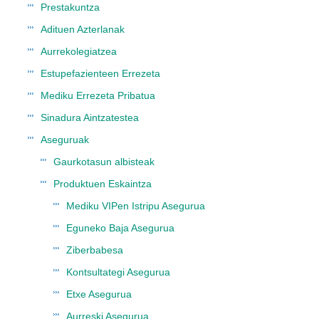
Prestakuntza
Adituen Azterlanak
Aurrekolegiatzea
Estupefazienteen Errezeta
Mediku Errezeta Pribatua
Sinadura Aintzatestea
Aseguruak
Gaurkotasun albisteak
Produktuen Eskaintza
Mediku VIPen Istripu Asegurua
Eguneko Baja Asegurua
Ziberbabesa
Kontsultategi Asegurua
Etxe Asegurua
Aurreski Asegurua