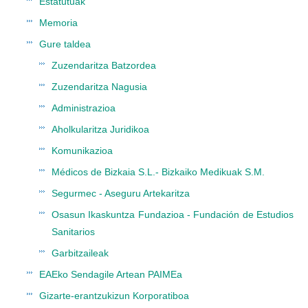
Estatutuak
Memoria
Gure taldea
Zuzendaritza Batzordea
Zuzendaritza Nagusia
Administrazioa
Aholkularitza Juridikoa
Komunikazioa
Médicos de Bizkaia S.L.- Bizkaiko Medikuak S.M.
Segurmec - Aseguru Artekaritza
Osasun Ikaskuntza Fundazioa - Fundación de Estudios
Sanitarios
Garbitzaileak
EAEko Sendagile Artean PAIMEa
Gizarte-erantzukizun Korporatiboa